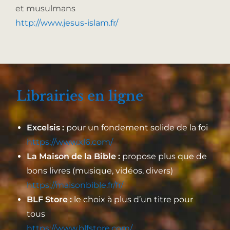
et musulmans
http://www.jesus-islam.fr/
Librairies en ligne
Excelsis :
pour un fondement solide de la foi
https://www.xl6.com/
La Maison de la Bible :
propose plus que de
bons livres (musique, vidéos, divers)
https://maisonbible.fr/fr/
BLF Store :
le choix à plus d’un titre pour
tous
https://www.blfstore.com/