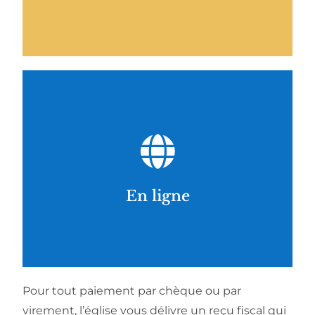
A rédiger à l’ordre de l’EPEG. A déposer dans
Donner en ligne
Via HelloAsso
En ligne
Pour tout paiement par chèque ou par
virement, l’église vous délivre un reçu fiscal qui