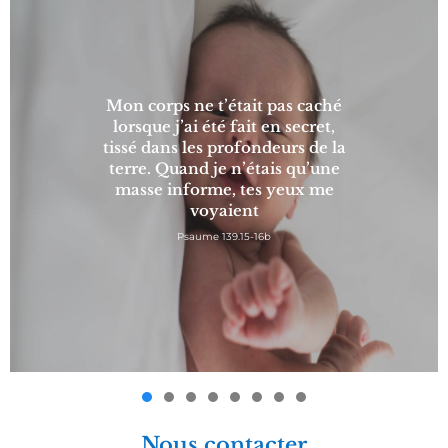
Mon corps ne t’était pas caché
lorsque j’ai été fait en secret,
tissé dans les profondeurs de la
terre. Quand je n’étais qu’une
masse informe, tes yeux me
voyaient
Psaume 139.15-16b
Nous contacter