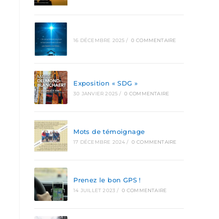
16 DÉCEMBRE 2025
/
0 COMMENTAIRE
Exposition « SDG »
30 JANVIER 2025
/
0 COMMENTAIRE
Mots de témoignage
17 DÉCEMBRE 2024
/
0 COMMENTAIRE
Prenez le bon GPS !
14 JUILLET 2023
/
0 COMMENTAIRE